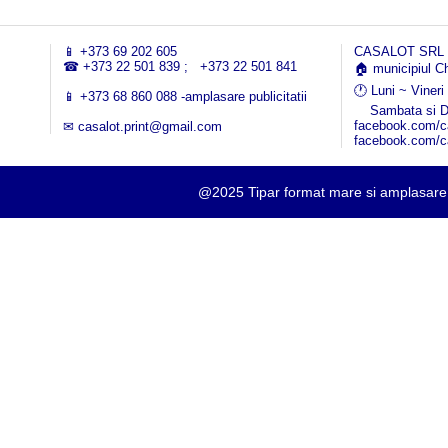
📱
+373 69 202 605
CASALOT SRL
☎
+373 22 501 839
;
+373 22 501 841
🏠 municipiul Ch
🕐 Luni ~ Viner
📱
+373 68 860 088
-amplasare publicitatii
Sambata si Dum
facebook.com/ca
✉
casalot.print@gmail.com
facebook.com/c
@2025 Tipar format mare si amplasare p