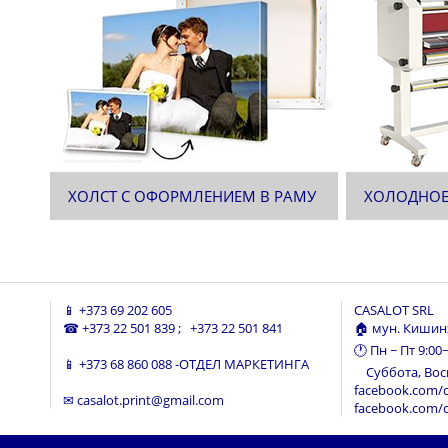
ХОЛСТ С ОФОРМЛЕНИЕМ В РАМУ
ХОЛОДНОЕ
📱
+373 69 202 605
CASALOT SRL
☎
+373 22 501 839
;
+373 22 501 841
🏠 мун. Кишинэ
🕐 Пн ~ Пт 9:00
📱
+373 68 860 088
-ОТДЕЛ МАРКЕТИНГА
Суббота, Воск
facebook.com/c
✉
casalot.print@gmail.com
facebook.com/c